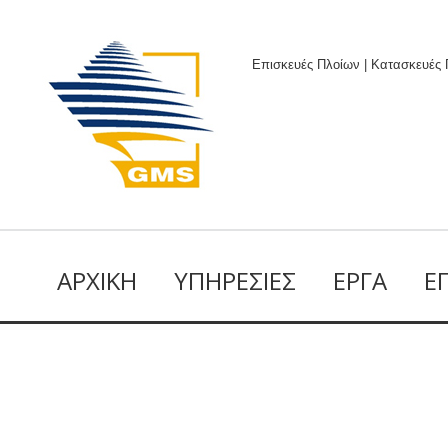
Επισκευές Πλοίων | Κατασκευές
ΑΡΧΙΚΉ
ΥΠΗΡΕΣΊΕΣ
ΈΡΓΑ
Ε