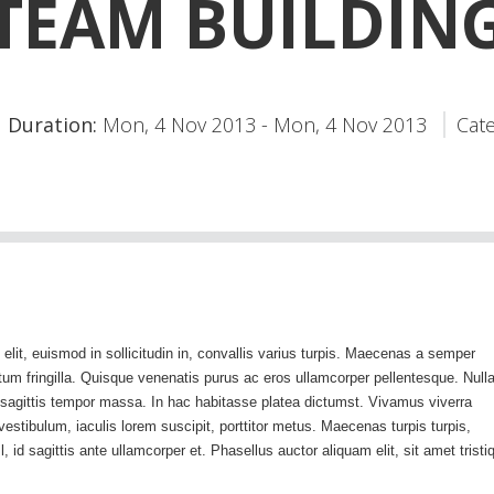
TEAM BUILDIN
Duration:
Mon, 4 Nov 2013
-
Mon, 4 Nov 2013
Cate
 elit, euismod in sollicitudin in, convallis varius turpis. Maecenas a semper
tum fringilla. Quisque venenatis purus ac eros ullamcorper pellentesque. Nul
sagittis tempor massa. In hac habitasse platea dictumst. Vivamus viverra
 vestibulum, iaculis lorem suscipit, porttitor metus. Maecenas turpis turpis,
l, id sagittis ante ullamcorper et. Phasellus auctor aliquam elit, sit amet tristi