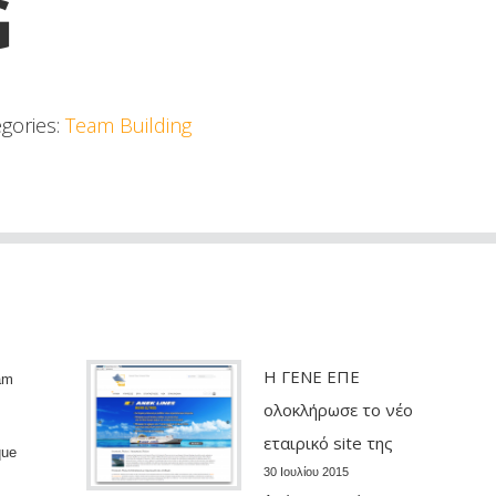
G
gories:
Team Building
Η ΓΕΝΕ ΕΠΕ
lam
ολοκλήρωσε το νέο
εταιρικό site της
que
30 Ιουλίου 2015