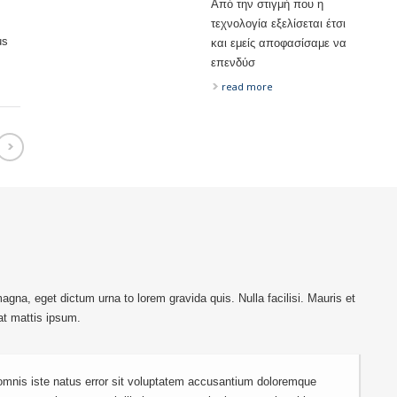
Από την στιγμή που η
τεχνολογία εξελίσεται έτσι
us
και εμείς αποφασίσαμε να
επενδύσ
read more
gna, eget dictum urna to lorem gravida quis. Nulla facilisi. Mauris et
at mattis ipsum.
 omnis iste natus error sit voluptatem accusantium doloremque