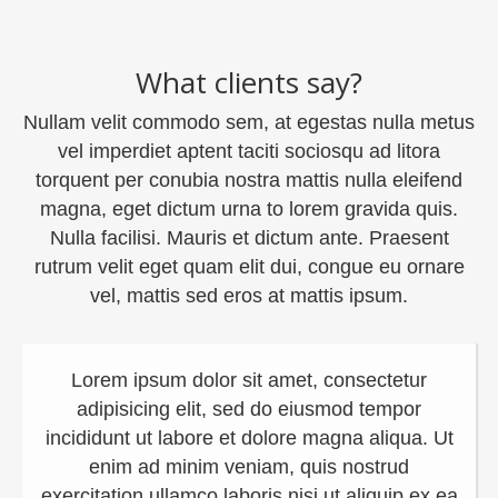
What clients say?
Nullam velit commodo sem, at egestas nulla metus
vel imperdiet aptent taciti sociosqu ad litora
torquent per conubia nostra mattis nulla eleifend
magna, eget dictum urna to lorem gravida quis.
Nulla facilisi. Mauris et dictum ante. Praesent
rutrum velit eget quam elit dui, congue eu ornare
vel, mattis sed eros at mattis ipsum.
Lorem ipsum dolor sit amet, consectetur
Sed ut
adipisicing elit, sed do eiusmod tempor
si
ididunt ut labore et dolore magna aliqua. Ut
laud
enim ad minim veniam, quis nostrud
qu
rcitation ullamco laboris nisi ut aliquip ex ea
arch