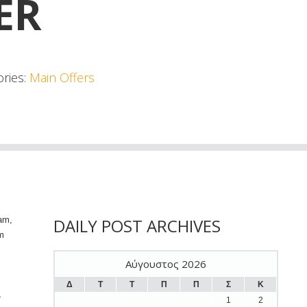
ER
ories:
Main Offers
iam,
DAILY POST ARCHIVES
um
Αύγουστος 2026
Δ
Τ
Τ
Π
Π
Σ
Κ
,
1
2