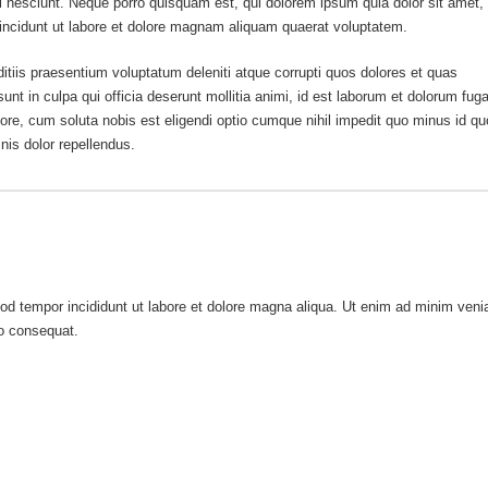
 nesciunt. Neque porro quisquam est, qui dolorem ipsum quia dolor sit amet,
incidunt ut labore et dolore magnam aliquam quaerat voluptatem.
tiis praesentium voluptatum deleniti atque corrupti quos dolores et quas
unt in culpa qui officia deserunt mollitia animi, id est laborum et dolorum fuga
pore, cum soluta nobis est eligendi optio cumque nihil impedit quo minus id q
is dolor repellendus.
mod tempor incididunt ut labore et dolore magna aliqua. Ut enim ad minim ven
do consequat.