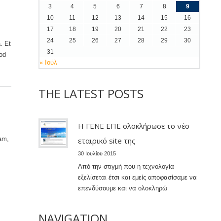
3
4
5
6
7
8
9
10
11
12
13
14
15
16
17
18
19
20
21
22
23
24
25
26
27
28
29
30
. Et
31
uod
« Ιούλ
THE LATEST POSTS
Η ΓΕΝΕ ΕΠΕ ολοκλήρωσε το νέο
iam,
εταιρικό site της
30 Ιουλίου 2015
Από την στιγμή που η τεχνολογία
εξελίσεται έτσι και εμείς αποφασίσαμε να
επενδύσουμε και να ολοκληρώ
NAVIGATION