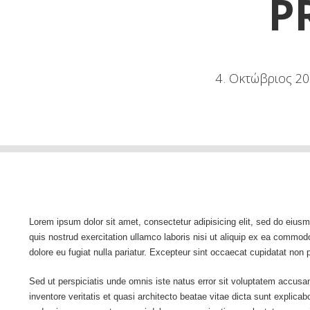
P
4
Οκτώβριος
20
.
Lorem ipsum dolor sit amet, consectetur adipisicing elit, sed do eius
quis nostrud exercitation ullamco laboris nisi ut aliquip ex ea commodo
dolore eu fugiat nulla pariatur. Excepteur sint occaecat cupidatat non p
Sed ut perspiciatis unde omnis iste natus error sit voluptatem accus
inventore veritatis et quasi architecto beatae vitae dicta sunt explica