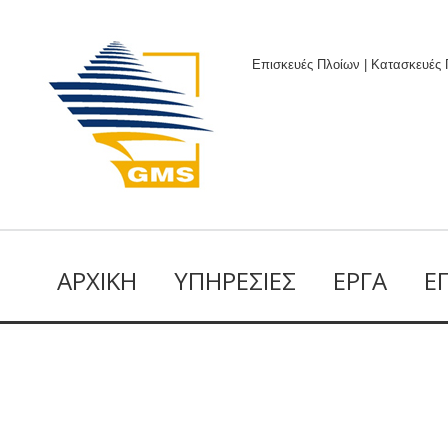
Επισκευές Πλοίων | Κατασκευές
ΑΡΧΙΚΉ
ΥΠΗΡΕΣΊΕΣ
ΈΡΓΑ
Ε