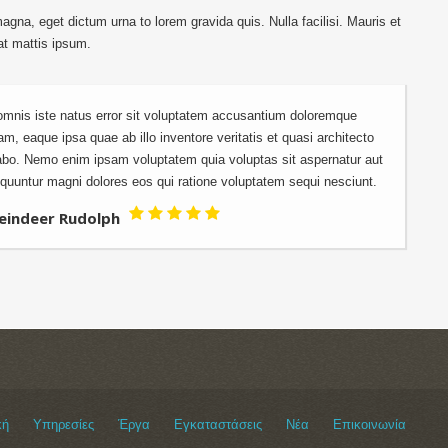
gna, eget dictum urna to lorem gravida quis. Nulla facilisi. Mauris et
at mattis ipsum.
 omnis iste natus error sit voluptatem accusantium doloremque
m, eaque ipsa quae ab illo inventore veritatis et quasi architecto
cabo. Nemo enim ipsam voluptatem quia voluptas sit aspernatur aut
equuntur magni dolores eos qui ratione voluptatem sequi nesciunt.
eindeer Rudolph
κή
Υπηρεσίες
Έργα
Εγκαταστάσεις
Νέα
Επικοινωνία