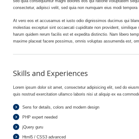
sed quia consequuntur magni dolores eos qui ratione voluptatem sequi
consectetur, adipisci velit, sed quia non numquam eius modi tempora 
At vero eos et accusamus et iusto odio dignissimos ducimus qui blandi
molestias excepturi sint occaecati cupiditate non provident, similique s
harum quidem rerum facilis est et expedita distinctio. Nam libero tem
maxime placeat facere possimus, omnis voluptas assumenda est, omn
Skills and Experiences
Lorem ipsum dolor sit amet, consectetur adipisicing elit, sed do eius
quis nostrud exercitation ullamco laboris nisi ut aliquip ex ea commo
Sens for details, colors and modern design
PHP expert needed
jQuery guru
Html5 / CSS3 advanced