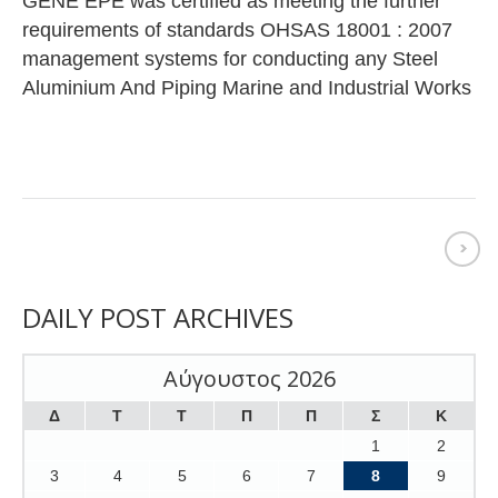
GENE EPE was certified as meeting the further
requirements of standards OHSAS 18001 : 2007
management systems for conducting any Steel
Aluminium And Piping Marine and Industrial Works
DAILY POST ARCHIVES
Αύγουστος 2026
Δ
Τ
Τ
Π
Π
Σ
Κ
1
2
3
4
5
6
7
8
9