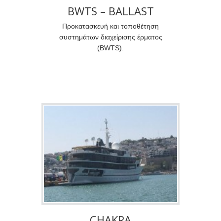
BWTS – BALLAST
WATER TREATMENT
Προκατασκευή και τοποθέτηση
συστημάτων διαχείρισης έρματος
SYSTEMS
(BWTS).
INSTALLATION
CHAKRA