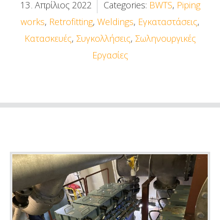
13
Απρίλιος
2022
Categories:
BWTS
,
Piping
.
works
,
Retrofitting
,
Weldings
,
Εγκαταστάσεις
,
Κατασκευές
,
Συγκολλήσεις
,
Σωληνουργικές
Εργασίες