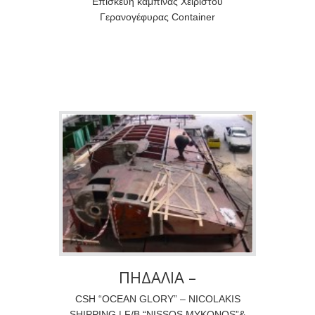
Επισκευή καμπίνας Χειριστού
Γερανογέφυρας Container
ΠΗΔΑΛΙΑ –
ΣΤΑΜΠΙΛΑΙΖΕΡ
CSH “OCEAN GLORY” – NICOLAKIS
SHIPPING | F/B “NISSOS MYKONOS”&